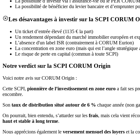
La possibilité d’investir via l’assurance-vie ou le PER CORUM 
La possibilité de bénéficier du levier bancaire et d’emprunter
Les désavantages à investir sur la SCPI CORUM O
Un ticket d’entrée élevé (1135 € la part)
Un rendement dépendant du marché immobilier européen et ex
L’absence d'un label ISR (contrairement à CORUM Eurion)
La concentration en zone euro (mais qui est l’angle stratégique
Le risque de perte en capital (commun à toute SCPI)
Notre verdict sur la SCPI CORUM Origin
Voici notre avis sur CORUM Origin :
Cette SCPI,
pionnière de l’investissement en zone euro
a fait ses p
encombre.
Son
taux de distribution situé autour de 6 %
chaque année (non garan
On pourrait, bien entendu, s’attarder sur les
frais
, mais cela vient réc
haut et stable à long terme
.
Nous apprécions également le
versement mensuel des loyers
et la c