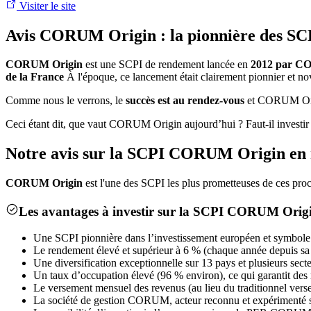
Visiter le site
Avis CORUM Origin : la pionnière des S
CORUM Origin
est une SCPI de rendement lancée en
2012 par C
de la France
À l'époque, ce lancement était clairement pionnier et no
Comme nous le verrons, le
succès est au rendez-vous
et CORUM Orig
Ceci étant dit, que vaut CORUM Origin aujourd’hui ? Faut-il investir
Notre avis sur la SCPI CORUM Origin en
CORUM Origin
est l'une des SCPI les plus prometteuses de ces proch
Les avantages à investir sur la SCPI CORUM Orig
Une SCPI pionnière dans l’investissement européen et symbole 
Le rendement élevé et supérieur à 6 % (chaque année depuis sa 
Une diversification exceptionnelle sur 13 pays et plusieurs secte
Un taux d’occupation élevé (96 % environ), ce qui garantit des 
Le versement mensuel des revenus (au lieu du traditionnel verse
La société de gestion CORUM, acteur reconnu et expérimenté 