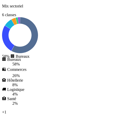
Mix sectoriel
6 classes
58%
🏢 Bureaux
🏢 Bureaux
58%
🛍️ Commerces
26%
🏨 Hôtellerie
8%
🚚 Logistique
4%
🏥 Santé
2%
+1