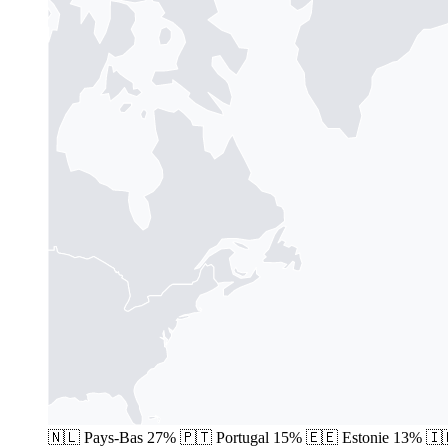
🇳🇱
Pays-Bas
27%
🇵🇹
Portugal
15%
🇪🇪
Estonie
13%
🇮