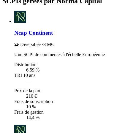
SCPIs gérées par Norma Capital
Ncap Continent
🧩 Diversifiée
·
8 M€
Une SCPI de commerces à l'échelle Européenne
Distribution
6,59 %
TRI 10 ans
—
Prix de la part
210 €
Frais de souscription
10 %
Frais de gestion
14,4 %