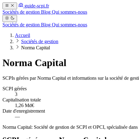
guide-scpi.fr
Sociétés de gestion
Blog
Qui sommes-nous
Sociétés de gestion
Blog
Qui sommes-nous
Accueil
Sociétés de gestion
Norma Capital
Norma Capital
SCPIs gérées par Norma Capital et informations sur la société de gest
SCPI gérées
3
Capitalisation totale
1,26 Md€
Date d'enregistrement
—
Norma Capital: Société de gestion de SCPI et OPCI, spécialisée dans 