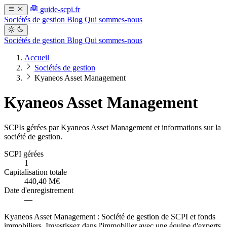
guide-scpi.fr
Sociétés de gestion
Blog
Qui sommes-nous
Sociétés de gestion
Blog
Qui sommes-nous
Accueil
Sociétés de gestion
Kyaneos Asset Management
Kyaneos Asset Management
SCPIs gérées par Kyaneos Asset Management et informations sur la
société de gestion.
SCPI gérées
1
Capitalisation totale
440,40 M€
Date d'enregistrement
—
Kyaneos Asset Management : Société de gestion de SCPI et fonds
immobiliers. Investissez dans l'immobilier avec une équipe d'experts