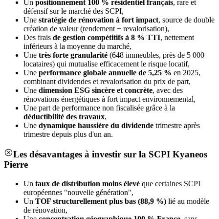
Un
positionnement 100 % résidentiel français
, rare et
défensif sur le marché des SCPI,
Une
stratégie de rénovation à fort impact
, source de double
création de valeur (rendement + revalorisation),
Des frais
de gestion compétitifs à 8 % TTI
, nettement
inférieurs à la moyenne du marché,
Une
très forte granularité
(648 immeubles, près de 5 000
locataires) qui mutualise efficacement le risque locatif,
Une
performance globale annuelle de 5,25 %
en 2025,
combinant dividendes et revalorisation du prix de part,
Une
dimension ESG sincère et concrète
, avec des
rénovations énergétiques à fort impact environnemental,
Une part de performance non fiscalisée grâce à la
déductibilité des travaux
,
Une
dynamique haussière du dividende
trimestre après
trimestre depuis plus d'un an.
Les désavantages à investir sur la SCPI Kyaneos
Pierre
Un
taux de distribution moins élevé
que certaines SCPI
européennes "nouvelle génération",
Un
TOF structurellement plus bas (88,9 %)
lié au modèle
de rénovation,
Une
concentration géographique 100 % France
, sans