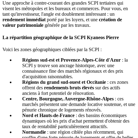
Une approche à contre-courant des grandes SCPI tertiaires qui
visent les métropoles et les bureaux et commerces. Pour vous, en
tant qu'investisseur, l'angle est doublement intéressant : un
rendement immédiat
porté par les loyers, et une
création de
valeur patrimoniale
générée par les travaux.
La répartition géographique de la SCPI Kyaneos Pierre
Voici les zones géographiques ciblées par la SCPI :
Régions sud-est et Provence-Alpes-Côte d'Azur
: la
SCPI y trouve son ancrage historique, avec une
connaissance fine des marchés régionaux et des prix
d'acquisition raisonnables.
Régions du grand sud-ouest et Occitanie
: ces zones
offrent des
rendements bruts élevés
sur des actifs
anciens à fort potentiel de rénovation.
Centre, Bourgogne, Auvergne-Rhône-Alpes
: ces
marchés présentent une demande locative soutenue, et une
pénurie chronique de logements rénovés.
Nord et Hauts-de-France
: des bassins économiques
dynamiques où les prix d'achat permettent d'obtenir des
taux de rentabilité particulièrement attractifs.
Normandie
: une région ciblée plus récemment, qui
souffre d'une forte pénurie de logements et offre de belles