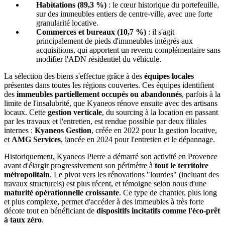
Habitations (89,3 %)
: le cœur historique du portefeuille,
sur des immeubles entiers de centre-ville, avec une forte
granularité locative.
Commerces et bureaux (10,7 %)
: il s'agit
principalement de pieds d'immeubles intégrés aux
acquisitions, qui apportent un revenu complémentaire sans
modifier l'ADN résidentiel du véhicule.
La sélection des biens s'effectue grâce à des
équipes locales
présentes dans toutes les régions couvertes. Ces équipes identifient
des
immeubles partiellement occupés ou abandonnés
, parfois à la
limite de l'insalubrité, que Kyaneos rénove ensuite avec des artisans
locaux. Cette
gestion verticale
, du sourcing à la location en passant
par les travaux et l'entretien, est rendue possible par deux filiales
internes :
Kyaneos Gestion
, créée en 2022 pour la gestion locative,
et
AMG Services
, lancée en 2024 pour l'entretien et le dépannage.
Historiquement, Kyaneos Pierre a démarré son activité en Provence
avant d'élargir progressivement son périmètre à
tout le territoire
métropolitain
. Le pivot vers les rénovations "lourdes" (incluant des
travaux structurels) est plus récent, et témoigne selon nous d'une
maturité opérationnelle croissante
. Ce type de chantier, plus long
et plus complexe, permet d'accéder à des immeubles à très forte
décote tout en bénéficiant de
dispositifs incitatifs comme l'éco-prêt
à taux zéro
.