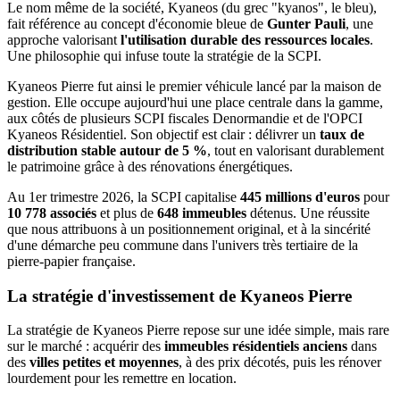
Le nom même de la société, Kyaneos (du grec "kyanos", le bleu),
fait référence au concept d'économie bleue de
Gunter Pauli
, une
approche valorisant
l'utilisation durable des ressources locales
.
Une philosophie qui infuse toute la stratégie de la SCPI.
Kyaneos Pierre fut ainsi le premier véhicule lancé par la maison de
gestion. Elle occupe aujourd'hui une place centrale dans la gamme,
aux côtés de plusieurs SCPI fiscales Denormandie et de l'OPCI
Kyaneos Résidentiel. Son objectif est clair : délivrer un
taux de
distribution stable autour de 5 %
, tout en valorisant durablement
le patrimoine grâce à des rénovations énergétiques.
Au 1er trimestre 2026, la SCPI capitalise
445 millions d'euros
pour
10 778 associés
et plus de
648 immeubles
détenus. Une réussite
que nous attribuons à un positionnement original, et à la sincérité
d'une démarche peu commune dans l'univers très tertiaire de la
pierre-papier française.
La stratégie d'investissement de Kyaneos Pierre
La stratégie de Kyaneos Pierre repose sur une idée simple, mais rare
sur le marché : acquérir des
immeubles résidentiels anciens
dans
des
villes petites et moyennes
, à des prix décotés, puis les rénover
lourdement pour les remettre en location.