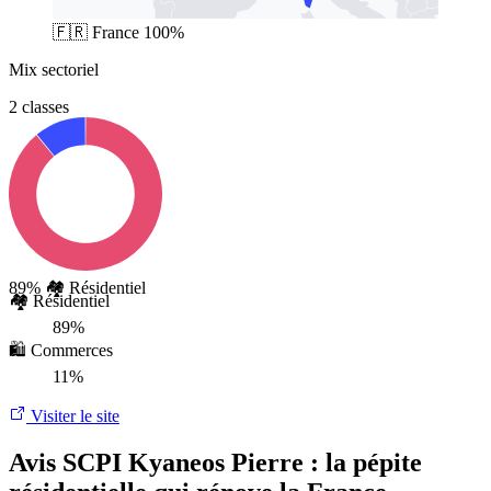
🇫🇷
France
100%
Mix sectoriel
2 classes
89%
🏘️ Résidentiel
🏘️ Résidentiel
89%
🛍️ Commerces
11%
Visiter le site
Avis SCPI Kyaneos Pierre : la pépite