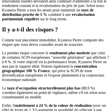
rénovations lourdes devraient ainsi continuer d'alimenter à la fois le
rendement courant et la revalorisation du prix de part. Selon nous,
Kyaneos Pierre a tous les atouts pour maintenir un
taux de
distribution proche de 5 %
combiné à une
revalorisation
patrimoniale régulière
sur le long terme.
Il y a-t-il des risques ?
Comme tout placement immobilier, Kyaneos Pierre comporte des
risques que vous devez connaître avant de souscrire.
Le premier risque concerne le
rendement plus modeste
que celui
de certaines SCPI européennes "nouvelle génération" qui affichent 7
à 8 %. Si votre objectif est la performance brute, Kyaneos Pierre ne
sera pas le support idéal. Notons également la
concentration
géographique 100 % France
, qui prive la SCPI de toute
diversification européenne et l'expose pleinement à la conjoncture
économique nationale.
Le
taux d'occupation structurellement plus bas
(88,9 %)
constitue également un point de vigilance, même s'il est selon nous
consubstantiel au modèle.
Enfin, l'
endettement à 24 % de la valeur de réalisation
(avec un
effet de levier de 1,32) augmente la sensibilité du véhicule à une