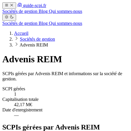
guide-scpi.fr
Sociétés de gestion
Blog
Qui sommes-nous
Sociétés de gestion
Blog
Qui sommes-nous
Accueil
Sociétés de gestion
Advenis REIM
Advenis REIM
SCPIs gérées par Advenis REIM et informations sur la société de
gestion.
SCPI gérées
1
Capitalisation totale
42,17 M€
Date d'enregistrement
—
SCPIs gérées par Advenis REIM