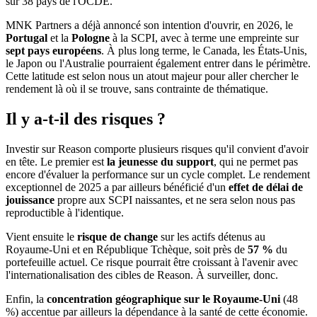
sur 38 pays de l'OCDE.
MNK Partners a déjà annoncé son intention d'ouvrir, en 2026, le
Portugal
et la
Pologne
à la SCPI, avec à terme une empreinte sur
sept pays européens
. À plus long terme, le Canada, les États-Unis,
le Japon ou l'Australie pourraient également entrer dans le périmètre.
Cette latitude est selon nous un atout majeur pour aller chercher le
rendement là où il se trouve, sans contrainte de thématique.
Il y a-t-il des risques ?
Investir sur Reason comporte plusieurs risques qu'il convient d'avoir
en tête. Le premier est
la jeunesse du support
, qui ne permet pas
encore d'évaluer la performance sur un cycle complet. Le rendement
exceptionnel de 2025 a par ailleurs bénéficié d'un
effet de délai de
jouissance
propre aux SCPI naissantes, et ne sera selon nous pas
reproductible à l'identique.
Vient ensuite le
risque de change
sur les actifs détenus au
Royaume-Uni et en République Tchèque, soit près de
57 %
du
portefeuille actuel. Ce risque pourrait être croissant à l'avenir avec
l'internationalisation des cibles de Reason. À surveiller, donc.
Enfin, la
concentration géographique sur le Royaume-Uni
(48
%) accentue par ailleurs la dépendance à la santé de cette économie.