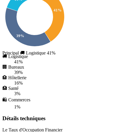
41%
39%
Principal
🚚 Logistique
41%
🚚 Logistique
41%
🏢 Bureaux
39%
🏨 Hôtellerie
16%
🏥 Santé
3%
🛍️ Commerces
1%
Détails techniques
Le Taux d'Occupation Financier