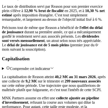
Le taux de distribution servi par Reason pour son premier exercice
plein s'élève à
12,90 % brut de fiscalité
en 2025, et à
10,30 % net
estimé
après imposition étrangère. C'est tout simplement
remarquable, et largement au-dessus de l'objectif initial fixé à 6 %.
Précisons tout de même que Reason a bénéficié de
l'effet du délai
de jouissance
durant sa première année, ce qui a mécaniquement
gonflé le rendement servi aux associés présents. Les
dividendes
sont versés mensuellement
, un atout selon nous très appréciable.
Le
délai de jouissance est de 5 mois pleins
(premier jour du 6ᵉ
mois suivant la souscription).
Capitalisation
Comprendre cet indicateur
La capitalisation de Reason atteint
40,2 M€ au 31 mars 2026
, après
une collecte de
9,2 M€
sur le trimestre et
299 nouveaux associés
sur cette même période. Une trajectoire que nous qualifierions de
maîtrisée plutôt que fulgurante, et c'est tout l'intérêt de cette SCPI.
MNK Partners assume en effet une
collecte ajustée au pipeline
d'investissement
, refusant la course aux volumes qui dilue la
performance. Pour autant, cette taille reste modeste, et la