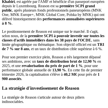
Khabiri
, est agréée par l'AMF et bénéficie d'un passeport européen
depuis le Luxembourg. Reason est sa
première SCPI grand
public
, après plusieurs fonds professionnels paneuropéens (MNK
One, MNK Europe+, MNK Global Core, Polska by MNK) qui ont
délivré historiquement des
performances annualisées supérieures
à 8 %
.
Le positionnement de Reason est unique sur le marché. Il s'agit,
selon nous, de la
première SCPI à pouvoir investir sur toutes les
classes d'actifs immobiliers dans les 38 pays de l'OCDE
, sans
limite géographique ou thématique. Son objectif officiel est un
TRI
de 7 % sur 8 ans
, et un taux de distribution cible supérieur à 6 %.
Pour son premier exercice plein, Reason a très largement dépassé
ses ambitions, avec un
taux de distribution brut de 12,90 %
en
2025, et une
revalorisation du prix de part de 1 %
, pour une
performance globale annuelle de
13,90 %
. En cette fin de premier
trimestre 2026, la capitalisation s'élève à
40,2 M€
pour près de
1
900 associés
.
La stratégie d'investissement de Reason
La stratégie de Reason s'articule autour de deux piliers
indissociables.