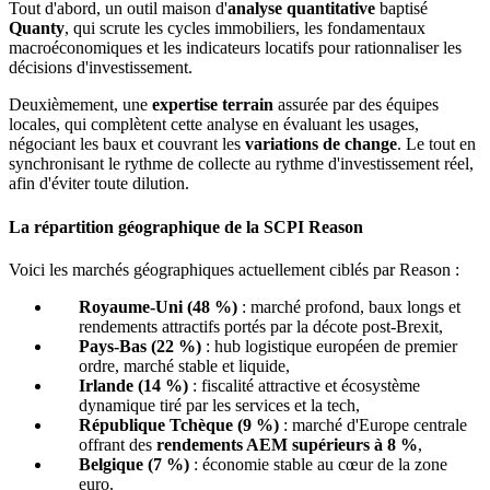
Tout d'abord, un outil maison d'
analyse quantitative
baptisé
Quanty
, qui scrute les cycles immobiliers, les fondamentaux
macroéconomiques et les indicateurs locatifs pour rationnaliser les
décisions d'investissement.
Deuxièmement, une
expertise terrain
assurée par des équipes
locales, qui complètent cette analyse en évaluant les usages,
négociant les baux et couvrant les
variations de change
. Le tout en
synchronisant le rythme de collecte au rythme d'investissement réel,
afin d'éviter toute dilution.
La répartition géographique de la SCPI Reason
Voici les marchés géographiques actuellement ciblés par Reason :
Royaume-Uni (48 %)
: marché profond, baux longs et
rendements attractifs portés par la décote post-Brexit,
Pays-Bas (22 %)
: hub logistique européen de premier
ordre, marché stable et liquide,
Irlande (14 %)
: fiscalité attractive et écosystème
dynamique tiré par les services et la tech,
République Tchèque (9 %)
: marché d'Europe centrale
offrant des
rendements AEM supérieurs à 8 %
,
Belgique (7 %)
: économie stable au cœur de la zone
euro.