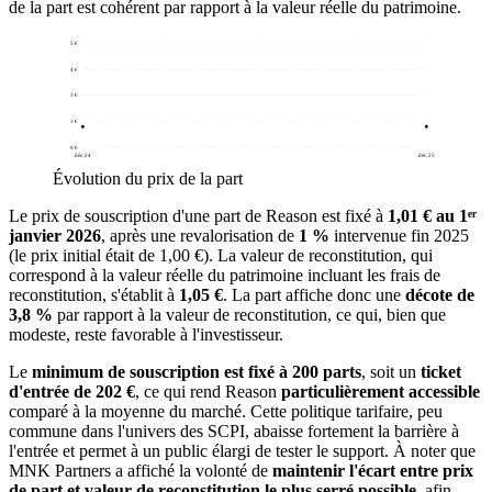
de la part est cohérent par rapport à la valeur réelle du patrimoine.
5 €
4 €
3 €
1 €
0 €
déc. 24
déc. 25
Évolution du prix de la part
Le prix de souscription d'une part de Reason est fixé à
1,01 € au 1ᵉʳ
janvier 2026
, après une revalorisation de
1 %
intervenue fin 2025
(le prix initial était de 1,00 €). La valeur de reconstitution, qui
correspond à la valeur réelle du patrimoine incluant les frais de
reconstitution, s'établit à
1,05 €
. La part affiche donc une
décote de
3,8 %
par rapport à la valeur de reconstitution, ce qui, bien que
modeste, reste favorable à l'investisseur.
Le
minimum de souscription est fixé à 200 parts
, soit un
ticket
d'entrée de 202 €
, ce qui rend Reason
particulièrement accessible
comparé à la moyenne du marché. Cette politique tarifaire, peu
commune dans l'univers des SCPI, abaisse fortement la barrière à
l'entrée et permet à un public élargi de tester le support. À noter que
MNK Partners a affiché la volonté de
maintenir l'écart entre prix
de part et valeur de reconstitution le plus serré possible
, afin