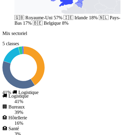
🇬🇧
Royaume-Uni
57%
🇮🇪
Irlande
18%
🇳🇱
Pays-
Bas
17%
🇧🇪
Belgique
8%
Mix sectoriel
5 classes
41%
🚚 Logistique
🚚 Logistique
41%
🏢 Bureaux
39%
🏨 Hôtellerie
16%
🏥 Santé
3%